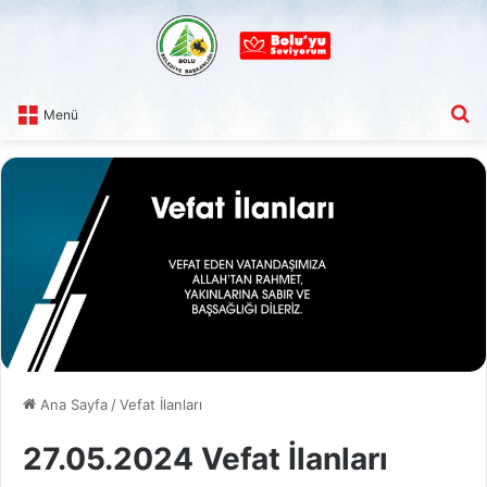
A
Menü
Ana Sayfa
/
Vefat İlanları
27.05.2024 Vefat İlanları