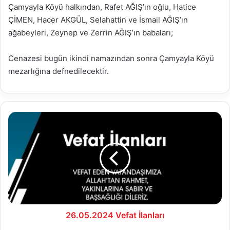
Çamyayla Köyü halkından, Rafet AĞIŞ’ın oğlu, Hatice
ÇİMEN, Hacer AKGÜL, Selahattin ve İsmail AĞIŞ’ın
ağabeyleri, Zeynep ve Zerrin AĞIŞ’ın babaları;
Cenazesi bugün ikindi namazından sonra Çamyayla Köyü
mezarlığına defnedilecektir.
26.05.2024
Vefat
İlanları
26.05.2024 Vefat İlanları