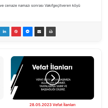
 ve cenaze namazı sonrası Vakıfgeçitveren köyü
k
LinkedIn
Pinterest
Messenger
E-Mail ile paylaş
Yazdır
28.05.2023
Vefat
İlanları
28.05.2023 Vefat İlanları