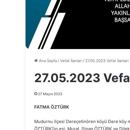
Ana Sayfa
/
Vefat İlanları
/
27.05.2023 Vefat İlanları
27.05.2023 Vefat
27 Mayıs 2023
FATMA ÖZTÜRK
Mudurnu ilçesi Dereçetinören köyü Dere köy 
ÖZTÜRK’ün eşi, Murat, Sinan ÖZTÜRK ve Dilek 