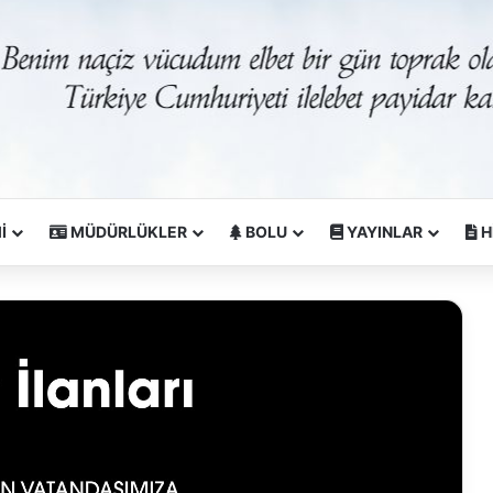
İ
MÜDÜRLÜKLER
BOLU
YAYINLAR
H