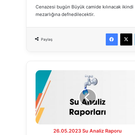
Cenazesi bugün Büyük camide kılınacak ikindi
mezarlığına defnedilecektir.
Faceboo
X
Paylaş
26.05.2023
Su
Analiz
Raporu
26.05.2023 Su Analiz Raporu