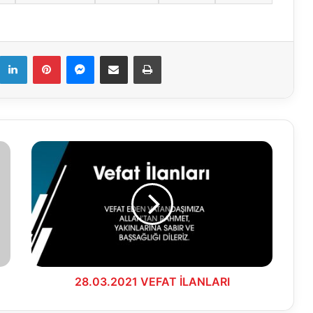
k
LinkedIn
Pinterest
Messenger
E-Mail ile paylaş
Yazdır
28.03.2021
VEFAT
İLANLARI
28.03.2021 VEFAT İLANLARI