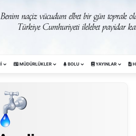
İ
MÜDÜRLÜKLER
BOLU
YAYINLAR
H