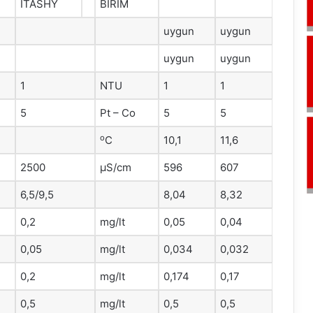
ITASHY
BİRİM
uygun
uygun
uygun
uygun
1
NTU
1
1
5
Pt – Co
5
5
o
C
10,1
11,6
2500
μS/cm
596
607
6,5/9,5
8,04
8,32
0,2
mg/lt
0,05
0,04
0,05
mg/lt
0,034
0,032
0,2
mg/lt
0,174
0,17
0,5
mg/lt
0,5
0,5