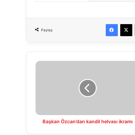
Faceboo
X
Paylaş
Başkan
Özcan’dan
kandil
helvası
ikramı
Başkan Özcan’dan kandil helvası ikramı