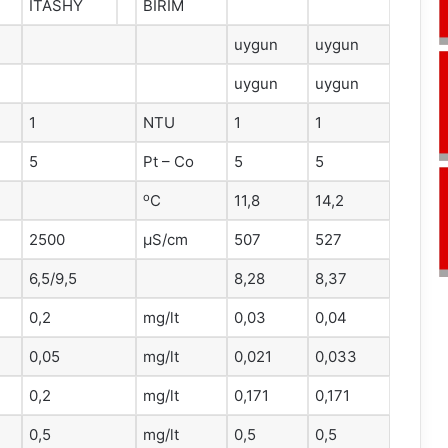
ITASHY
BİRİM
uygun
uygun
uygun
uygun
1
NTU
1
1
5
Pt – Co
5
5
o
C
11,8
14,2
2500
μS/cm
507
527
6,5/9,5
8,28
8,37
0,2
mg/lt
0,03
0,04
0,05
mg/lt
0,021
0,033
0,2
mg/lt
0,171
0,171
0,5
mg/lt
0,5
0,5