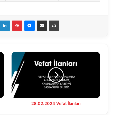
k
LinkedIn
Pinterest
Messenger
E-Mail ile paylaş
Yazdır
28.02.2024
Vefat
İlanları
28.02.2024 Vefat İlanları