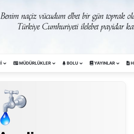
İ
MÜDÜRLÜKLER
BOLU
YAYINLAR
H