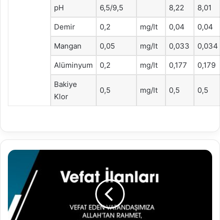
pH
6,5/9,5
8,22
8,01
Demir
0,2
mg/lt
0,04
0,04
Mangan
0,05
mg/lt
0,033
0,034
Alüminyum
0,2
mg/lt
0,177
0,179
Bakiye
0,5
mg/lt
0,5
0,5
Klor
27.02.2021
Vefat
İlanları