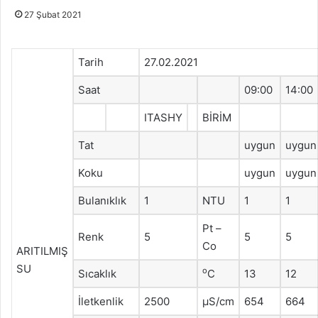
27 Şubat 2021
Tarih
27.02.2021
Saat
09:00
14:00
ITASHY
BİRİM
Tat
uygun
uygun
Koku
uygun
uygun
Bulanıklık
1
NTU
1
1
Pt –
Renk
5
5
5
Co
ARITILMIŞ
SU
o
Sıcaklık
C
13
12
İletkenlik
2500
μS/cm
654
664