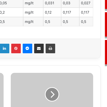
0,05
mg/lt
0,031
0,03
0,027
0,2
mg/lt
0,12
0,117
0,117
0,5
mg/lt
0,5
0,5
0,5
k
LinkedIn
Pinterest
Messenger
E-Mail ile paylaş
Yazdır
28.01.2018
Vefat
İlanı