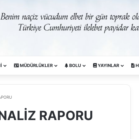
İ
MÜDÜRLÜKLER
BOLU
YAYINLAR
H
RAPORU
ANALİZ RAPORU