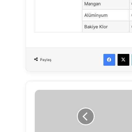
Mangan
Alüminyum
Bakiye Klor
Faceboo
X
Paylaş
27.01.2018
Vefat
ilanı