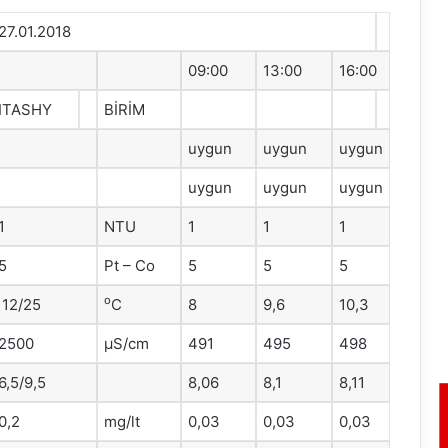
27.01.2018
09:00
13:00
16:00
ITASHY
BİRİM
uygun
uygun
uygun
uygun
uygun
uygun
1
NTU
1
1
1
5
Pt – Co
5
5
5
o
12/25
C
8
9,6
10,3
2500
μS/cm
491
495
498
6,5/9,5
8,06
8,1
8,11
0,2
mg/lt
0,03
0,03
0,03