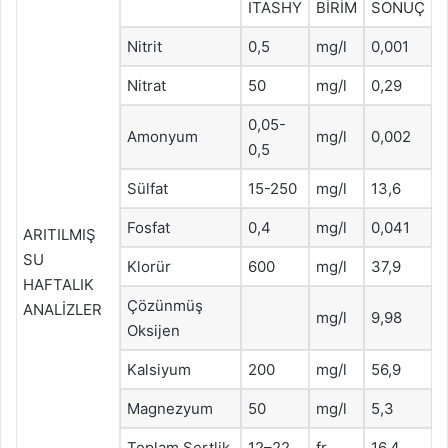
ITASHY
BİRİM
SONUÇ
Nitrit
0,5
mg/l
0,001
Nitrat
50
mg/l
0,29
0,05-
Amonyum
mg/l
0,002
0,5
Sülfat
15-250
mg/l
13,6
Fosfat
0,4
mg/l
0,041
ARITILMIŞ
SU
Klorür
600
mg/l
37,9
HAFTALIK
Çözünmüş
ANALİZLER
mg/l
9,98
Oksijen
Kalsiyum
200
mg/l
56,9
Magnezyum
50
mg/l
5,3
Toplam Sertlik
12–22
fr
16,4