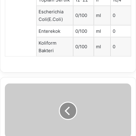
Escherichia
0/100
ml
0
Coli(E.Coli)
Enterekok
0/100
ml
0
Koliform
0/100
ml
0
Bakteri
26.12.2018
Su
Analiz
Raporu