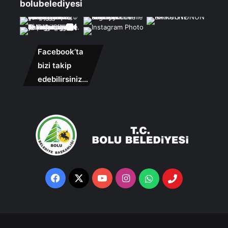
bolubelediyesi
Facebook’ta
bizi takip
edebilirsiniz…
Facebook
X
YouTube
Instagram
Whatsapp
Telefon
Destek
Hattı