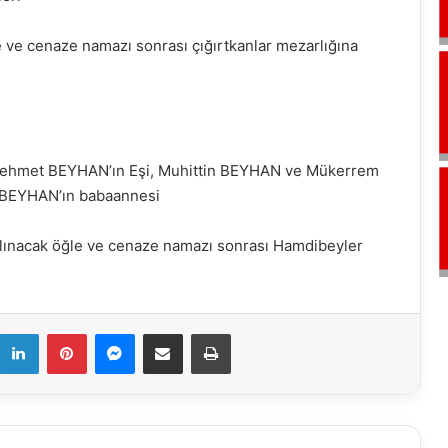
 ve cenaze namazı sonrası çığırtkanlar mezarlığına
 Mehmet BEYHAN’ın Eşi, Muhittin BEYHAN ve Mükerrem
 BEYHAN’ın babaannesi
ınacak öğle ve cenaze namazı sonrası Hamdibeyler
k
LinkedIn
Pinterest
Messenger
E-Mail ile paylaş
Yazdır