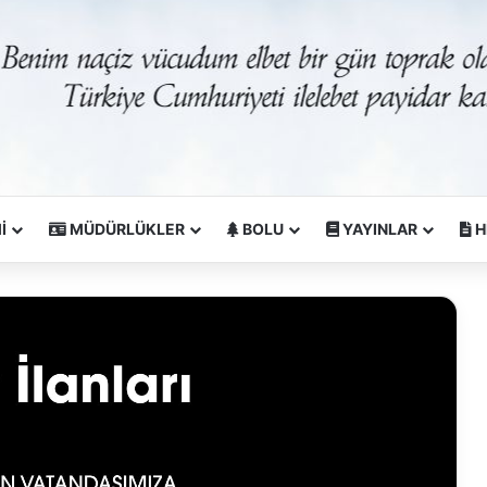
İ
MÜDÜRLÜKLER
BOLU
YAYINLAR
H