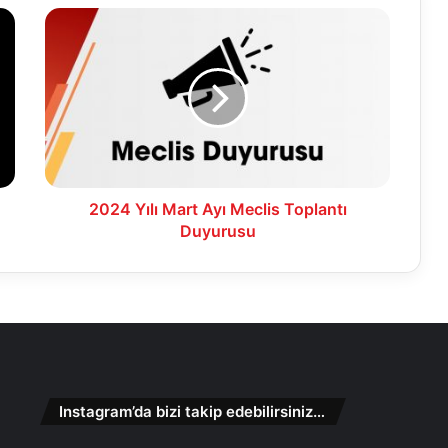
2024
Yılı
Mart
Ayı
Meclis
Toplantı
Duyurusu
2024 Yılı Mart Ayı Meclis Toplantı
Duyurusu
Instagram’da bizi takip edebilirsiniz…