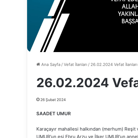
Ana Sayfa
/
Vefat İlanları
/
26.02.2024 Vefat İlanları
26.02.2024 Vefat
26 Şubat 2024
SAADET UMUR
Karaçayır mahallesi halkından (merhum) Reşit
UMUR’un eşi Ebru Arzu ve İlker UMUR’un annel