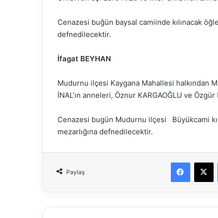
Cenazesi buğün baysal camiinde kılınacak öğle
defnedilecektir.
İfagat BEYHAN
Mudurnu ilçesi Kaygana Mahallesi halkından
İNAL’ın anneleri, Öznur KARGAOĞLU ve Özgür
Cenazesi bugün Mudurnu ilçesi Büyükcami kıl
mezarlığına defnedilecektir.
Faceboo
X
Paylaş