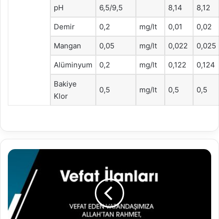
pH
6,5/9,5
8,14
8,12
Demir
0,2
mg/lt
0,01
0,02
Mangan
0,05
mg/lt
0,022
0,025
Alüminyum
0,2
mg/lt
0,122
0,124
Bakiye
0,5
mg/lt
0,5
0,5
Klor
25.12.2021
Vefat
İlanları