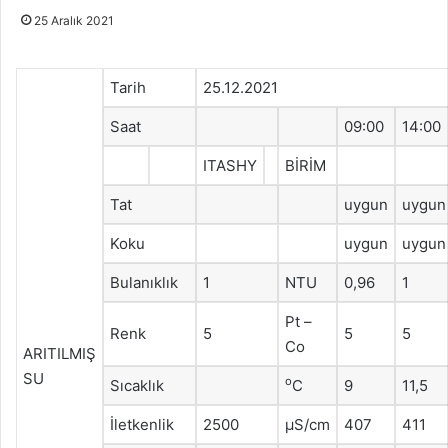
25 Aralık 2021
Tarih
25.12.2021
Saat
09:00
14:00
ITASHY
BİRİM
Tat
uygun
uygun
Koku
uygun
uygun
Bulanıklık
1
NTU
0,96
1
Pt –
Renk
5
5
5
Co
ARITILMIŞ
SU
o
Sıcaklık
C
9
11,5
İletkenlik
2500
μS/cm
407
411