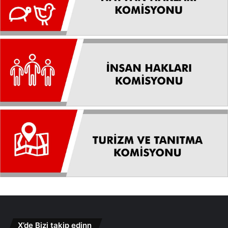
X’de Bizi takip edinn