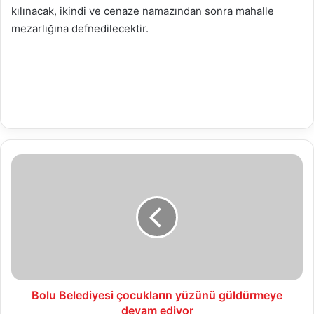
kılınacak, ikindi ve cenaze namazından sonra mahalle
mezarlığına defnedilecektir.
Bolu
Belediyesi
çocukların
yüzünü
güldürmeye
devam
ediyor
Bolu Belediyesi çocukların yüzünü güldürmeye
devam ediyor