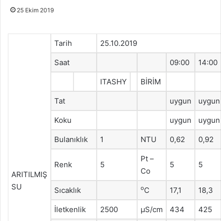
25 Ekim 2019
Tarih
25.10.2019
Saat
09:00
14:00
ITASHY
BİRİM
Tat
uygun
uygun
Koku
uygun
uygun
Bulanıklık
1
NTU
0,62
0,92
Pt –
Renk
5
5
5
Co
ARITILMIŞ
SU
o
Sıcaklık
C
17,1
18,3
İletkenlik
2500
μS/cm
434
425