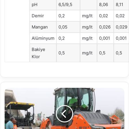
pH
6,5/9,5
8,06
8,11
Demir
0,2
mg/lt
0,02
0,02
Mangan
0,05
mg/lt
0,026
0,029
Alüminyum
0,2
mg/lt
0,001
0,001
Bakiye
0,5
mg/lt
0,5
0,5
Klor
Bolu
Belediyesi'nden
'beton
yol'
denemesi