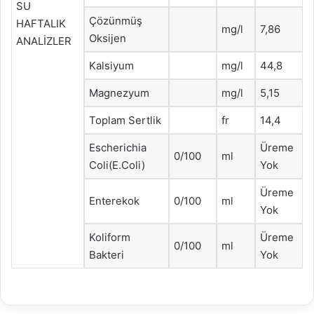
SU
Çözünmüş
HAFTALIK
mg/l
7,86
Oksijen
ANALİZLER
Kalsiyum
mg/l
44,8
Magnezyum
mg/l
5,15
Toplam Sertlik
fr
14,4
Escherichia
Üreme
0/100
ml
Coli(E.Coli)
Yok
Üreme
Enterekok
0/100
ml
Yok
Koliform
Üreme
0/100
ml
Bakteri
Yok