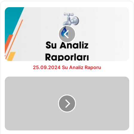
25.09.2024
Su
Analiz
Raporu
25.09.2024 Su Analiz Raporu
ALPAGUT
MAHALESİ
3194
SAYILI
İMAR
KANUNU’NUN
18.
MADDE
UYGULAMASI