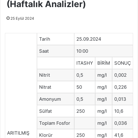
(Haftalık Analizler)
25 Eylül 2024
Tarih
25.09.2024
Saat
10:00
ITASHY
BİRİM
SONUÇ
Nitrit
0,5
mg/l
0,002
Nitrat
50
mg/l
0,226
Amonyum
0,5
mg/l
0,013
Sülfat
250
mg/l
10,6
Toplam Fosfor
mg/l
0,036
ARITILMIŞ
Klorür
250
mg/l
41,6