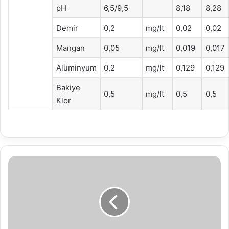
pH
6,5/9,5
8,18
8,28
Demir
0,2
mg/lt
0,02
0,02
Mangan
0,05
mg/lt
0,019
0,017
Alüminyum
0,2
mg/lt
0,129
0,129
Bakiye
0,5
mg/lt
0,5
0,5
Klor
Belediye
Başkanı
Tanju
Özcan
vatandaşların
bayramlarını
kutlayıp