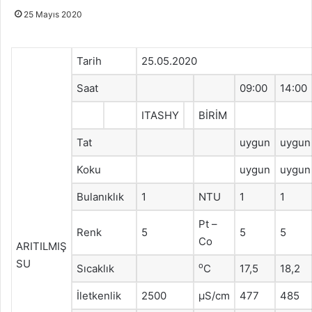
25 Mayıs 2020
Tarih
25.05.2020
Saat
09:00
14:00
ITASHY
BİRİM
Tat
uygun
uygun
Koku
uygun
uygun
Bulanıklık
1
NTU
1
1
Pt –
Renk
5
5
5
Co
ARITILMIŞ
SU
o
Sıcaklık
C
17,5
18,2
İletkenlik
2500
μS/cm
477
485