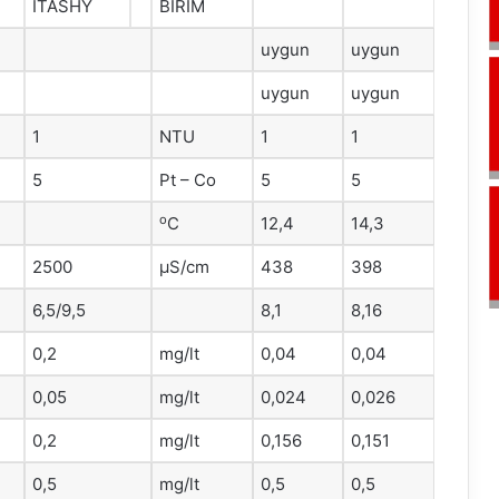
ITASHY
BİRİM
uygun
uygun
uygun
uygun
1
NTU
1
1
5
Pt – Co
5
5
o
C
12,4
14,3
2500
μS/cm
438
398
6,5/9,5
8,1
8,16
0,2
mg/lt
0,04
0,04
0,05
mg/lt
0,024
0,026
0,2
mg/lt
0,156
0,151
0,5
mg/lt
0,5
0,5