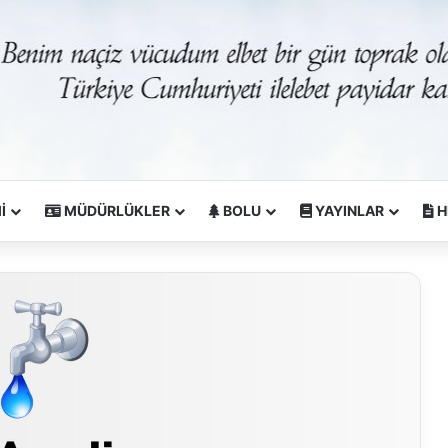
İ
MÜDÜRLÜKLER
BOLU
YAYINLAR
H