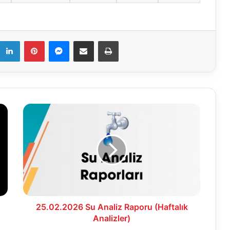
k
LinkedIn
Pinterest
Messenger
E-Mail ile paylaş
Yazdır
25.02.2026
Su
Analiz
Raporu
(Haftalık
Analizler)
25.02.2026 Su Analiz Raporu (Haftalık
Analizler)