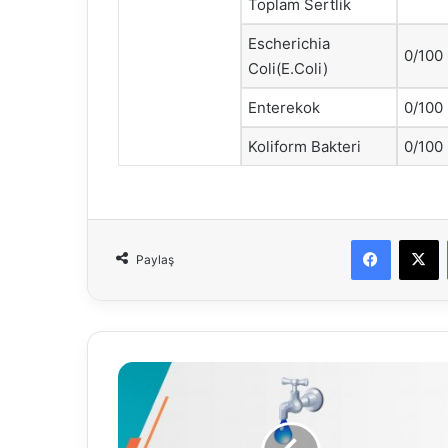
Toplam Sertlik
Escherichia
0/100
Coli(E.Coli)
Enterekok
0/100
Koliform Bakteri
0/100
Faceboo
X
Paylaş
24.12.2025
Su
Analiz
Raporu