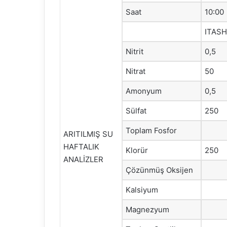
Saat
10:00
ITAS
Nitrit
0,5
Nitrat
50
Amonyum
0,5
Sülfat
250
Toplam Fosfor
ARITILMIŞ SU
HAFTALIK
Klorür
250
ANALİZLER
Çözünmüş Oksijen
Kalsiyum
Magnezyum