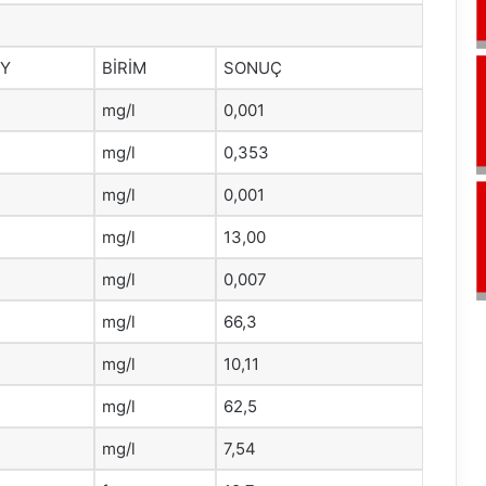
HY
BİRİM
SONUÇ
mg/l
0,001
mg/l
0,353
mg/l
0,001
mg/l
13,00
mg/l
0,007
mg/l
66,3
mg/l
10,11
mg/l
62,5
mg/l
7,54