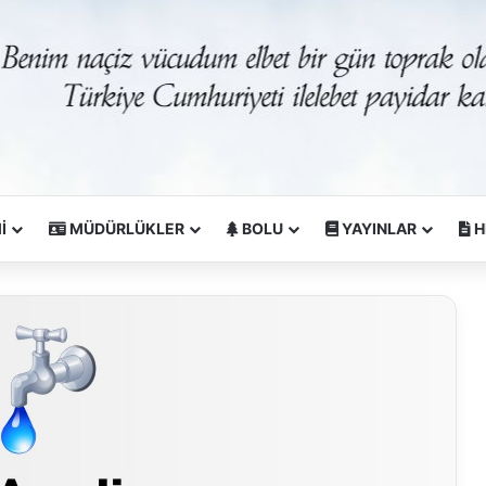
İ
MÜDÜRLÜKLER
BOLU
YAYINLAR
H