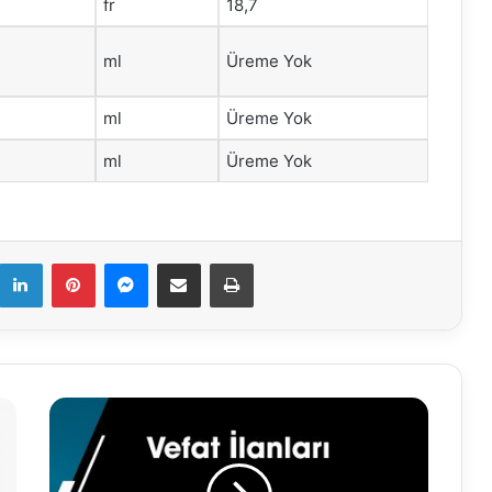
fr
18,7
ml
Üreme Yok
ml
Üreme Yok
ml
Üreme Yok
k
LinkedIn
Pinterest
Messenger
E-Mail ile paylaş
Yazdır
25.12.2025
Vefat
İlanı