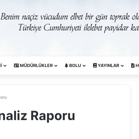
İ
MÜDÜRLÜKLER
BOLU
YAYINLAR
H
poru
naliz Raporu