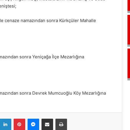
niştesi;
le cenaze namazından sonra Kürkçüler Mahalle
mazından sonra Yeniçağa İlçe Mezarlığına
amazından sonra Devrek Mumcuoğlu Köy Mezarlığına
k
LinkedIn
Pinterest
Messenger
E-Mail ile paylaş
Yazdır