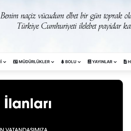
İ
MÜDÜRLÜKLER
BOLU
YAYINLAR
H