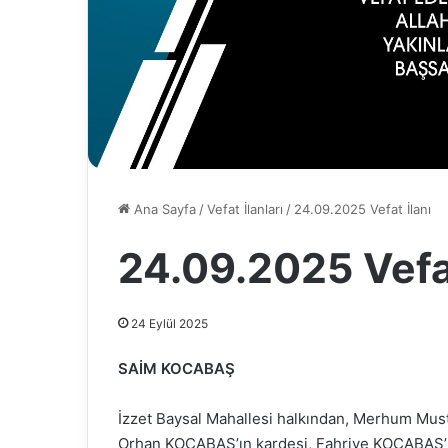
Ana Sayfa
/
Vefat İlanları
/
24.09.2025 Vefat İlanı
24.09.2025 Vefat
24 Eylül 2025
SAİM KOCABAŞ
İzzet Baysal Mahallesi halkından, Merhum M
Orhan KOCABAŞ’ın kardeşi, Fahriye KOCABAŞ’