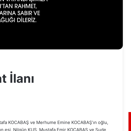
 İlanı
ustafa KOCABAŞ ve Merhume Emine KOCABAŞ’ın oğlu,
ın eşi, Nilgün KUŞ, Mustafa Emir KOCABAŞ ve Sude