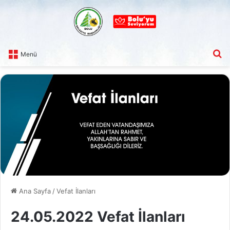
A
Menü
Ana Sayfa
/
Vefat İlanları
24.05.2022 Vefat İlanları