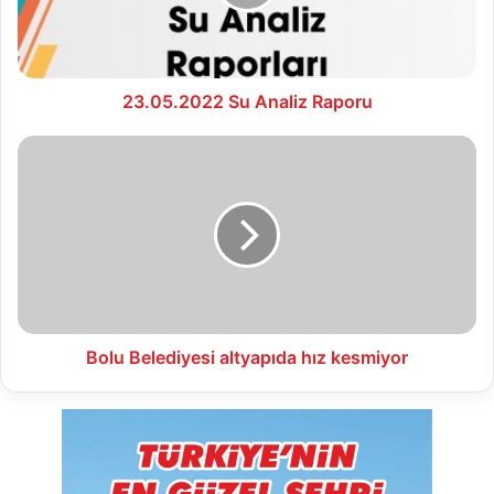
23.05.2022 Su Analiz Raporu
Bolu
Belediyesi
altyapıda
hız
kesmiyor
Bolu Belediyesi altyapıda hız kesmiyor