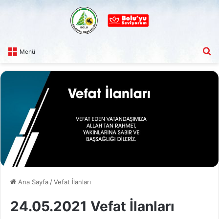
A
Menü
Ana Sayfa
/
Vefat İlanları
24.05.2021 Vefat İlanları