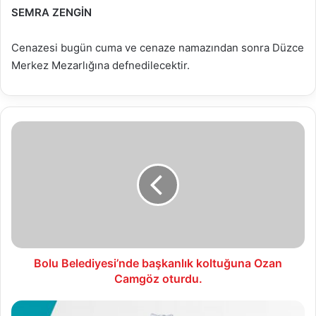
SEMRA ZENGİN
Cenazesi bugün cuma ve cenaze namazından sonra Düzce
Merkez Mezarlığına defnedilecektir.
Bolu
Belediyesi’nde
başkanlık
koltuğuna
Ozan
Camgöz
oturdu.
Bolu Belediyesi’nde başkanlık koltuğuna Ozan
Camgöz oturdu.
24.04.2026