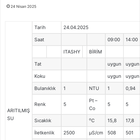
24 Nisan 2025
Tarih
24.04.2025
Saat
09:00
14:00
ITASHY
BİRİM
Tat
uygun
uygun
Koku
uygun
uygun
Bulanıklık
1
NTU
1
0,94
Pt –
Renk
5
5
5
Co
ARITILMIŞ
SU
o
Sıcaklık
C
15,8
17,8
İletkenlik
2500
μS/cm
508
501