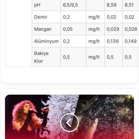
pH
6,5/9,5
8,59
8,51
Demir
0,2
mg/lt
0,02
0,02
Mangan
0,05
mg/lt
0,029
0,026
Alüminyum
0,2
mg/lt
0,139
0,149
Bakiye
0,5
mg/lt
0,5
0,5
Klor
Bolu
Belediyesi’nden
coşkulu
23
Nisan
kutlaması