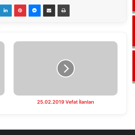
k
LinkedIn
Pinterest
Messenger
E-Mail ile paylaş
Yazdır
25.02.2019
Vefat
İlanları
25.02.2019 Vefat İlanları