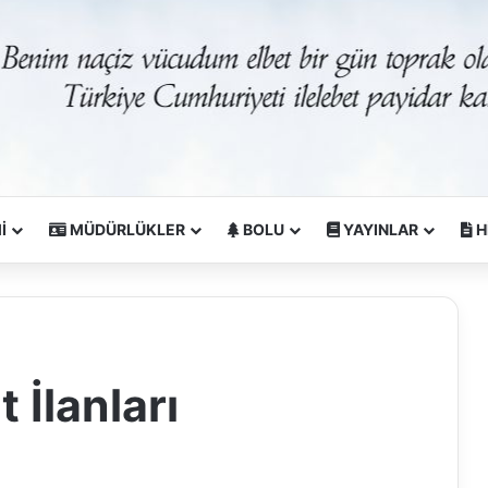
İ
MÜDÜRLÜKLER
BOLU
YAYINLAR
H
 İlanları