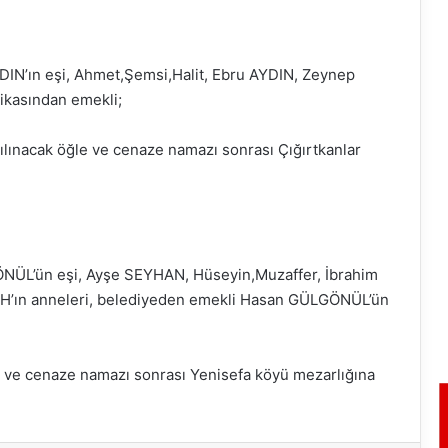
IN’ın eşi, Ahmet,Şemsi,Halit, Ebru AYDIN, Zeynep
ikasından emekli;
lınacak öğle ve cenaze namazı sonrası Çığırtkanlar
NÜL’ün eşi, Ayşe SEYHAN, Hüseyin,Muzaffer, İbrahim
ın anneleri, belediyeden emekli Hasan GÜLGÖNÜL’ün
ve cenaze namazı sonrası Yenisefa köyü mezarlığına