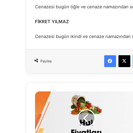
Cenazesi bugün öğle ve cenaze namazından son
FİKRET YILMAZ
Cenazesi bugün ikindi ve cenaze namazından 
Faceboo
X
Paylaş
23.01.2026
HAFTALIK
FİYAT
LİSTESİ