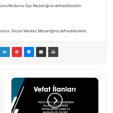
ra Mudurnu İlçe Mezarlığına defnedilecektir.
sonra Düzce Merkez Mezarlığına defnedilecektir.
k
LinkedIn
Pinterest
Messenger
E-Mail ile paylaş
Yazdır
25.01.2026
Vefat
İlanı