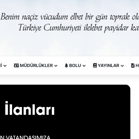
İ
MÜDÜRLÜKLER
BOLU
YAYINLAR
H