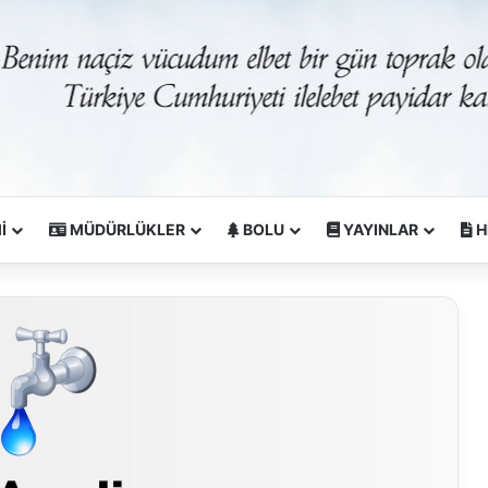
İ
MÜDÜRLÜKLER
BOLU
YAYINLAR
H