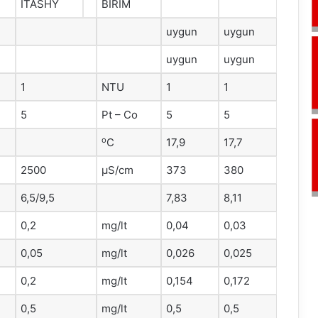
ITASHY
BİRİM
uygun
uygun
uygun
uygun
1
NTU
1
1
5
Pt – Co
5
5
o
C
17,9
17,7
2500
μS/cm
373
380
6,5/9,5
7,83
8,11
0,2
mg/lt
0,04
0,03
0,05
mg/lt
0,026
0,025
0,2
mg/lt
0,154
0,172
0,5
mg/lt
0,5
0,5