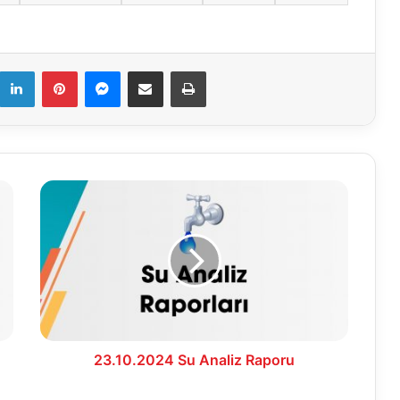
k
LinkedIn
Pinterest
Messenger
E-Mail ile paylaş
Yazdır
23.10.2024
Su
Analiz
Raporu
23.10.2024 Su Analiz Raporu