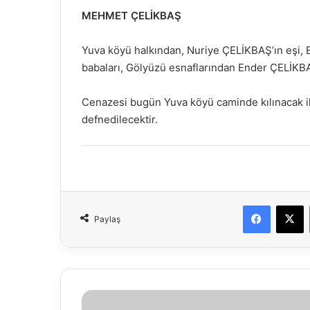
MEHMET ÇELİKBAŞ
Yuva köyü halkından, Nuriye ÇELİKBAŞ’ın eşi,
babaları, Gölyüzü esnaflarından Ender ÇELİKBA
Cenazesi bugün Yuva köyü caminde kılınacak i
defnedilecektir.
Faceboo
X
Paylaş
22.05.2018