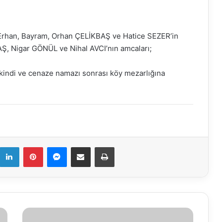
 Erhan, Bayram, Orhan ÇELİKBAŞ ve Hatice SEZER’in
Ş, Nigar GÖNÜL ve Nihal AVCI’nın amcaları;
kindi ve cenaze namazı sonrası köy mezarlığına
k
LinkedIn
Pinterest
Messenger
E-Mail ile paylaş
Yazdır
23.05.2018