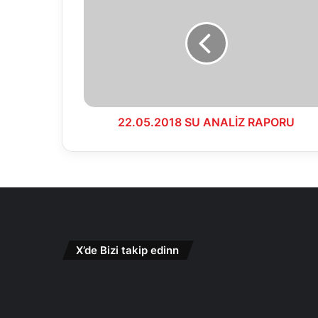
SU
ANALİZ
RAPORU
22.05.2018 SU ANALİZ RAPORU
X’de Bizi takip edinn