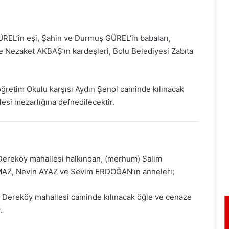
ÜREL’in eşi, Şahin ve Durmuş GÜREL’in babaları,
 Nezaket AKBAŞ’ın kardeşleri, Bolu Belediyesi Zabıta
öğretim Okulu karşısı Aydın Şenol caminde kılınacak
si mezarlığına defnedilecektir.
 Dereköy mahallesi halkından, (merhum) Salim
YMAZ, Nevin AYAZ ve Sevim ERDOĞAN’ın anneleri;
 Dereköy mahallesi caminde kılınacak öğle ve cenaze
.