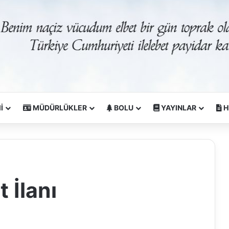
İ
MÜDÜRLÜKLER
BOLU
YAYINLAR
H
 İlanı