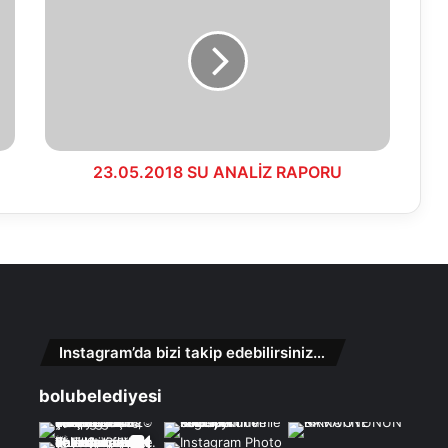
SU
ANALİZ
RAPORU
23.05.2018 SU ANALİZ RAPORU
Instagram’da bizi takip edebilirsiniz…
bolubelediyesi