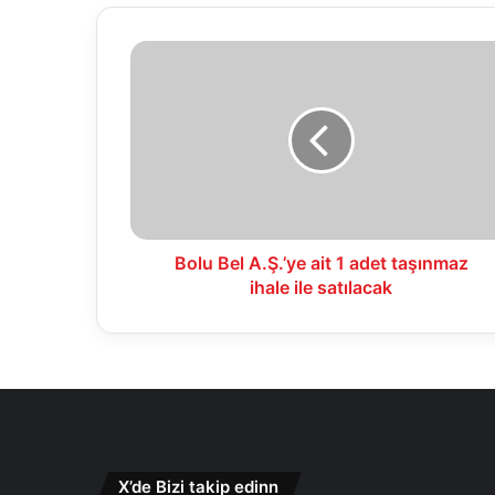
Bolu
Bel
A.Ş.’ye
ait
1
adet
taşınmaz
ihale
ile
satılacak
Bolu Bel A.Ş.’ye ait 1 adet taşınmaz
ihale ile satılacak
X’de Bizi takip edinn