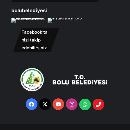
bolubelediyesi
Facebook’ta
bizi takip
edebilirsiniz…
Facebook
X
YouTube
Instagram
Whatsapp
Telefon
Destek
Hattı