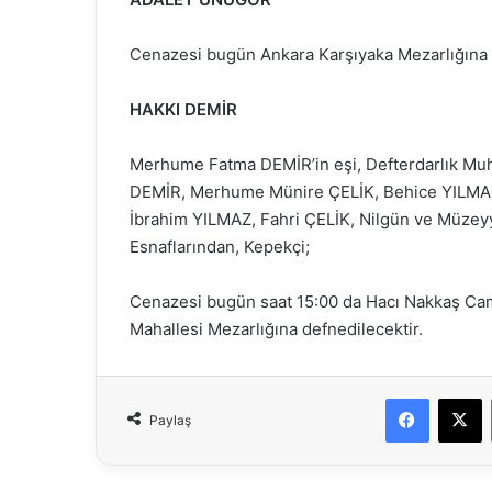
Cenazesi bugün Ankara Karşıyaka Mezarlığına 
HAKKI DEMİR
Merhume Fatma DEMİR’in eşi, Defterdarlık Mu
DEMİR, Merhume Münire ÇELİK, Behice YILMAZ
İbrahim YILMAZ, Fahri ÇELİK, Nilgün ve Müzeyy
Esnaflarından, Kepekçi;
Cenazesi bugün saat 15:00 da Hacı Nakkaş Ca
Mahallesi Mezarlığına defnedilecektir.
Faceboo
X
Paylaş