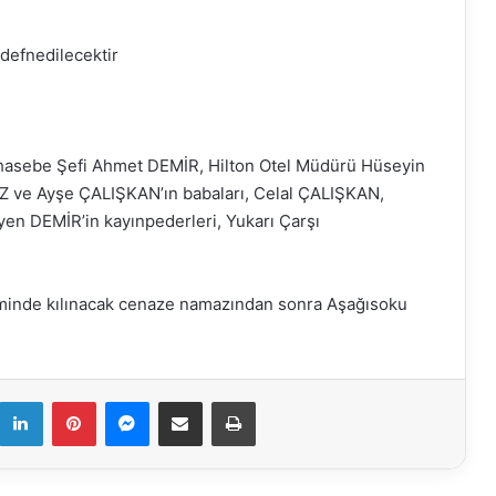
defnedilecektir
hasebe Şefi Ahmet DEMİR, Hilton Otel Müdürü Hüseyin
 ve Ayşe ÇALIŞKAN’ın babaları, Celal ÇALIŞKAN,
en DEMİR’in kayınpederleri, Yukarı Çarşı
minde kılınacak cenaze namazından sonra Aşağısoku
k
LinkedIn
Pinterest
Messenger
E-Mail ile paylaş
Yazdır