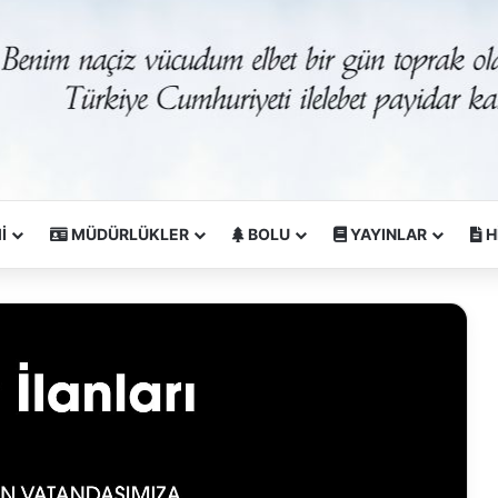
İ
MÜDÜRLÜKLER
BOLU
YAYINLAR
H