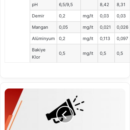
pH
6,5/9,5
8,42
8,31
Demir
0,2
mg/lt
0,03
0,03
Mangan
0,05
mg/lt
0,021
0,026
Alüminyum
0,2
mg/lt
0,113
0,097
Bakiye
0,5
mg/lt
0,5
0,5
Klor
2023
Mart
Ayı
Meclis
Toplantı
Duyurusu