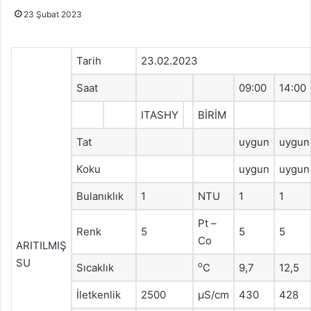
23 Şubat 2023
Tarih
23.02.2023
Saat
09:00
14:00
ITASHY
BİRİM
Tat
uygun
uygun
Koku
uygun
uygun
Bulanıklık
1
NTU
1
1
Pt –
Renk
5
5
5
Co
ARITILMIŞ
SU
o
Sıcaklık
C
9,7
12,5
İletkenlik
2500
μS/cm
430
428