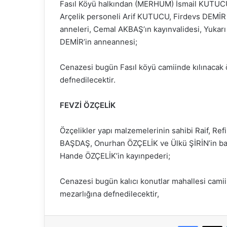
Fasıl Köyü halkından (MERHUM) İsmail KUTUC
Arçelik personeli Arif KUTUCU, Firdevs DEMİR
anneleri, Cemal AKBAŞ’ın kayınvalidesi, Yukarı 
DEMİR’in anneannesi;
Cenazesi bugün Fasıl köyü camiinde kılınacak 
defnedilecektir.
FEVZİ ÖZÇELİK
Özçelikler yapı malzemelerinin sahibi Raif, Re
BAŞDAŞ, Onurhan ÖZÇELİK ve Ülkü ŞİRİN’in b
Hande ÖZÇELİK’in kayınpederi;
Cenazesi bugün kalıcı konutlar mahallesi camii
mezarlığına defnedilecektir,
Faceboo
X