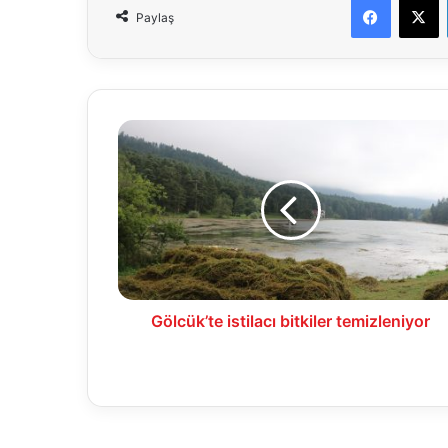
Paylaş
Gölcük’te
istilacı
bitkiler
temizleniyor
Gölcük’te istilacı bitkiler temizleniyor