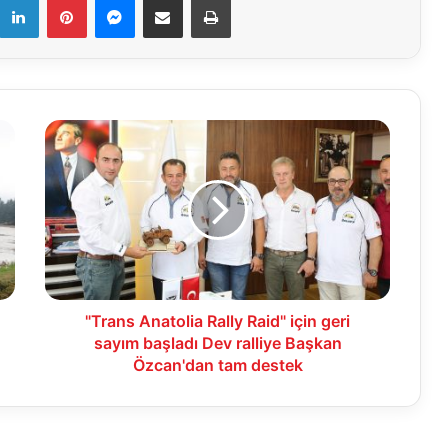
"Trans
Anatolia
Rally
Raid"
için
geri
sayım
başladı
Dev
ralliye
"Trans Anatolia Rally Raid" için geri
Başkan
sayım başladı Dev ralliye Başkan
Özcan'dan
Özcan'dan tam destek
tam
destek