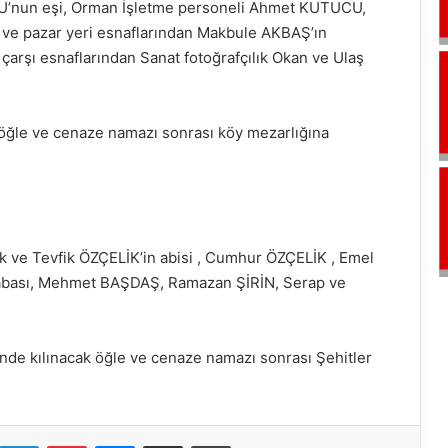
U’nun eşi, Orman İşletme personeli Ahmet KUTUCU,
 ve pazar yeri esnaflarından Makbule AKBAŞ’ın
çarşı esnaflarından Sanat fotoğrafçılık Okan ve Ulaş
öğle ve cenaze namazı sonrası köy mezarlığına
fik ve Tevfik ÖZÇELİK’in abisi , Cumhur ÖZÇELİK , Emel
abası, Mehmet BAŞDAŞ, Ramazan ŞİRİN, Serap ve
nde kılınacak öğle ve cenaze namazı sonrası Şehitler
k
LinkedIn
Pinterest
Messenger
E-Mail ile paylaş
Yazdır