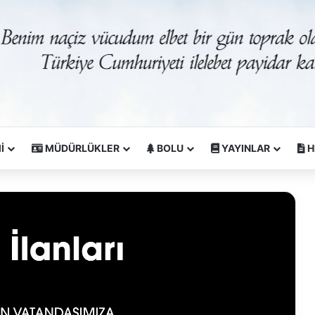
İ
MÜDÜRLÜKLER
BOLU
YAYINLAR
H