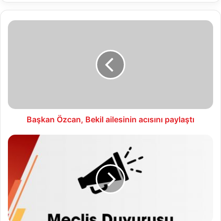
Başkan
Özcan,
Bekil
ailesinin
acısını
paylaştı
Başkan Özcan, Bekil ailesinin acısını paylaştı
2020
Yılı
Ağustos
Ayı
Meclis
Toplantısı