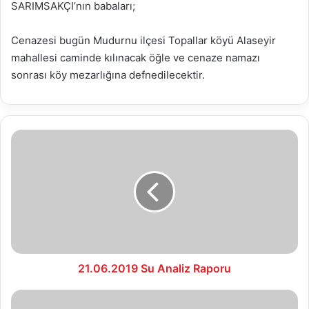
SARIMSAKÇI’nın babaları;
Cenazesi bugün Mudurnu ilçesi Topallar köyü Alaseyir
mahallesi caminde kılınacak öğle ve cenaze namazı
sonrası köy mezarlığına defnedilecektir.
21.06.2019
Su
Analiz
Raporu
21.06.2019 Su Analiz Raporu
22.06.2019