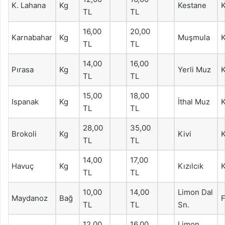
K. Lahana
Kg
Kestane
TL
TL
16,00
20,00
Karnabahar
Kg
Muşmula
TL
TL
14,00
16,00
Pırasa
Kg
Yerli Muz
TL
TL
15,00
18,00
Ispanak
Kg
İthal Muz
TL
TL
28,00
35,00
Brokoli
Kg
Kivi
TL
TL
14,00
17,00
Havuç
Kg
Kızılcık
TL
TL
10,00
14,00
Limon Dal
Maydanoz
Bağ
F
TL
TL
Sn.
12,00
16,00
Limon