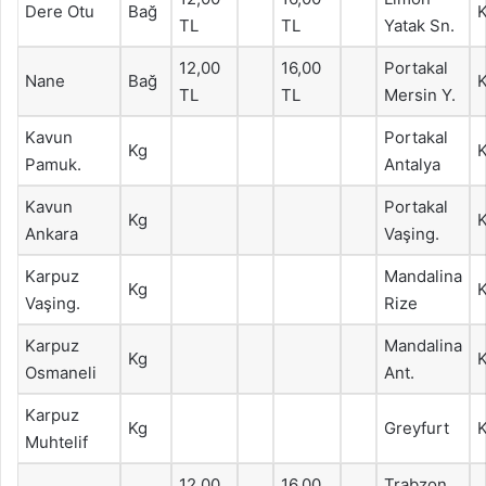
Dere Otu
Bağ
TL
TL
Yatak Sn.
12,00
16,00
Portakal
Nane
Bağ
TL
TL
Mersin Y.
Kavun
Portakal
Kg
Pamuk.
Antalya
Kavun
Portakal
Kg
Ankara
Vaşing.
Karpuz
Mandalina
Kg
Vaşing.
Rize
Karpuz
Mandalina
Kg
Osmaneli
Ant.
Karpuz
Kg
Greyfurt
Muhtelif
12,00
16,00
Trabzon