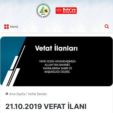
A
Menü
Ana Sayfa
/
Vefat İlanları
21.10.2019 VEFAT İLANI