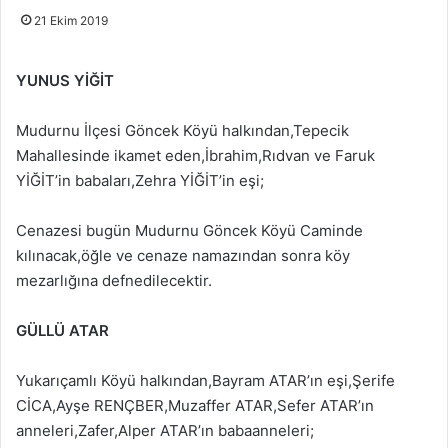
21 Ekim 2019
YUNUS YİĞİT
Mudurnu İlçesi Göncek Köyü halkından,Tepecik
Mahallesinde ikamet eden,İbrahim,Rıdvan ve Faruk
YİĞİT’in babaları,Zehra YİĞİT’in eşi;
Cenazesi bugün Mudurnu Göncek Köyü Caminde
kılınacak,öğle ve cenaze namazından sonra köy
mezarlığına defnedilecektir.
GÜLLÜ ATAR
Yukarıçamlı Köyü halkından,Bayram ATAR’ın eşi,Şerife
CİCA,Ayşe RENÇBER,Muzaffer ATAR,Sefer ATAR’ın
anneleri,Zafer,Alper ATAR’ın babaanneleri;