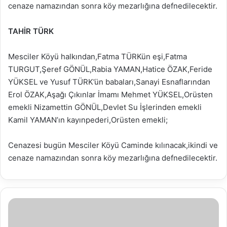
cenaze namazından sonra köy mezarlığına defnedilecektir.
TAHİR TÜRK
Mesciler Köyü halkından,Fatma TÜRKün eşi,Fatma
TURGUT,Şeref GÖNÜL,Rabia YAMAN,Hatice ÖZAK,Feride
YÜKSEL ve Yusuf TÜRK’ün babaları,Sanayi Esnaflarından
Erol ÖZAK,Aşağı Çıkınlar İmamı Mehmet YÜKSEL,Orüsten
emekli Nizamettin GÖNÜL,Devlet Su İşlerinden emekli
Kamil YAMAN’ın kayınpederi,Orüsten emekli;
Cenazesi bugün Mesciler Köyü Caminde kılınacak,ikindi ve
cenaze namazından sonra köy mezarlığına defnedilecektir.
İmamoğlu
Gölcük'e
hayran