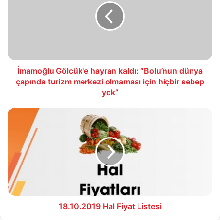
kaldı:
“Bolu’nun
dünya
çapında
turizm
merkezi
olmaması
İmamoğlu Gölcük'e hayran kaldı: “Bolu’nun dünya
için
çapında turizm merkezi olmaması için hiçbir sebep
hiçbir
yok”
sebep
yok”
18.10.2019
Hal
Fiyat
Listesi
18.10.2019 Hal Fiyat Listesi