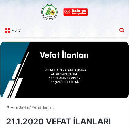
A
Menü
Ana Sayfa
/
Vefat İlanları
21.1.2020 VEFAT İLANLARI