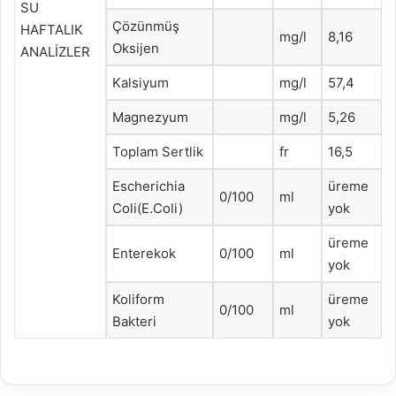
SU
Çözünmüş
HAFTALIK
mg/l
8,16
Oksijen
ANALİZLER
Kalsiyum
mg/l
57,4
Magnezyum
mg/l
5,26
Toplam Sertlik
fr
16,5
Escherichia
üreme
0/100
ml
Coli(E.Coli)
yok
üreme
Enterekok
0/100
ml
yok
Koliform
üreme
0/100
ml
Bakteri
yok