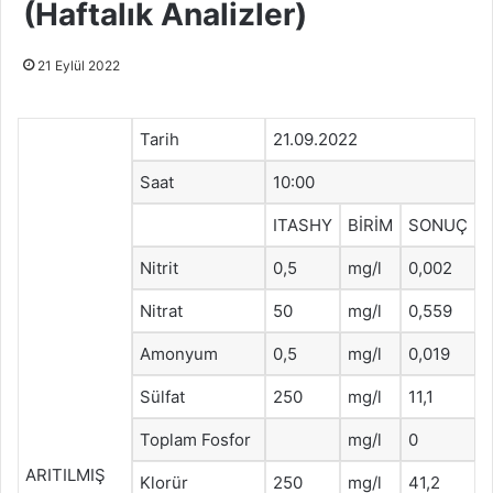
(Haftalık Analizler)
21 Eylül 2022
Tarih
21.09.2022
Saat
10:00
ITASHY
BİRİM
SONUÇ
Nitrit
0,5
mg/l
0,002
Nitrat
50
mg/l
0,559
Amonyum
0,5
mg/l
0,019
Sülfat
250
mg/l
11,1
Toplam Fosfor
mg/l
0
ARITILMIŞ
Klorür
250
mg/l
41,2