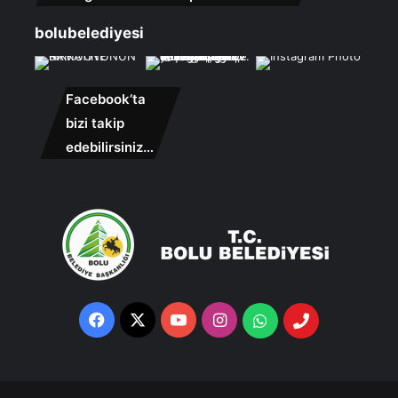
bolubelediyesi
Facebook’ta
bizi takip
edebilirsiniz…
Facebook
X
YouTube
Instagram
Whatsapp
Telefon
Destek
Hattı