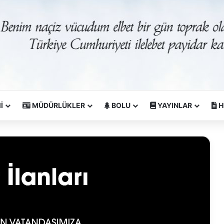
İ
MÜDÜRLÜKLER
BOLU
YAYINLAR
H