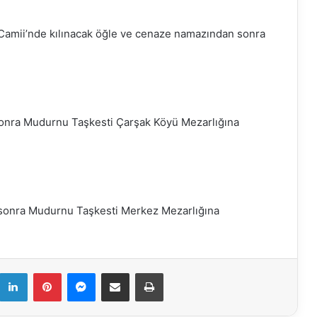
amii’nde kılınacak öğle ve cenaze namazından sonra
onra Mudurnu Taşkesti Çarşak Köyü Mezarlığına
sonra Mudurnu Taşkesti Merkez Mezarlığına
k
LinkedIn
Pinterest
Messenger
E-Mail ile paylaş
Yazdır