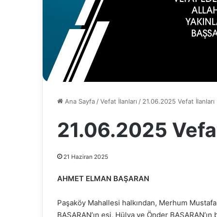
Ana Sayfa
/
Vefat İlanları
/
21.06.2025 Vefat İlanları
21.06.2025 Vefat
21 Haziran 2025
AHMET ELMAN BAŞARAN
Paşaköy Mahallesi halkından, Merhum Mustafa
BAŞARAN’ın eşi, Hülya ve Önder BAŞARAN’ın ba