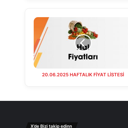
20.06.2025
HAFTALIK
FİYAT
LİSTESİ
20.06.2025 HAFTALIK FİYAT LİSTESİ
X’de Bizi takip edinn