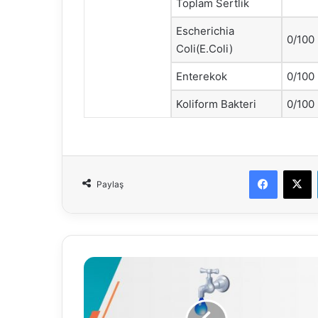
Toplam Sertlik
Escherichia
0/100
Coli(E.Coli)
Enterekok
0/100
Koliform Bakteri
0/100
Faceboo
X
Paylaş
21.06.2023
Su
Analiz
Raporu