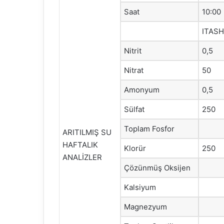
Saat
10:00
ITAS
Nitrit
0,5
Nitrat
50
Amonyum
0,5
Sülfat
250
Toplam Fosfor
ARITILMIŞ SU
HAFTALIK
Klorür
250
ANALİZLER
Çözünmüş Oksijen
Kalsiyum
Magnezyum