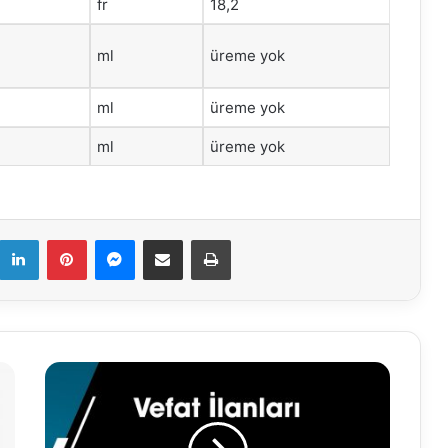
fr
18,2
ml
üreme yok
ml
üreme yok
ml
üreme yok
k
LinkedIn
Pinterest
Messenger
E-Mail ile paylaş
Yazdır
22.06.2023
Vefat
İlanları