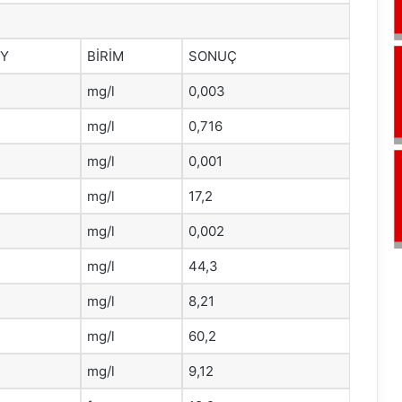
HY
BİRİM
SONUÇ
mg/l
0,003
mg/l
0,716
mg/l
0,001
mg/l
17,2
mg/l
0,002
mg/l
44,3
mg/l
8,21
mg/l
60,2
mg/l
9,12