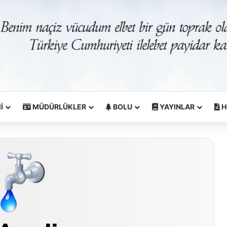
İ
MÜDÜRLÜKLER
BOLU
YAYINLAR
H