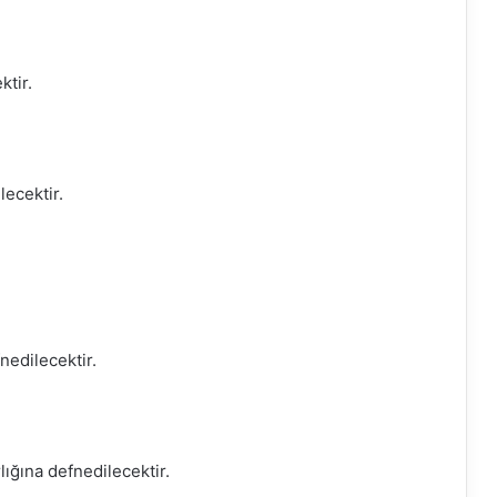
tir.
ecektir.
nedilecektir.
ğına defnedilecektir.