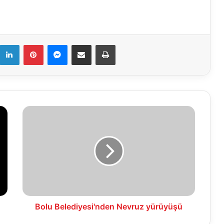
k
LinkedIn
Pinterest
Messenger
E-Mail ile paylaş
Yazdır
Bolu
Belediyesi'nden
Nevruz
yürüyüşü
Bolu Belediyesi'nden Nevruz yürüyüşü