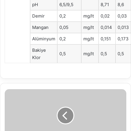
pH
6,5/9,5
8,71
8,6
Demir
0,2
mg/lt
0,02
0,03
Mangan
0,05
mg/lt
0,014
0,013
Alüminyum
0,2
mg/lt
0,151
0,173
Bakiye
0,5
mg/lt
0,5
0,5
Klor
Bolu
Belediyesi'nden
Nevruz
yürüyüşü