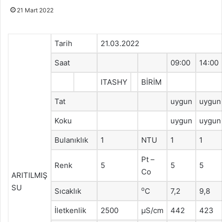
21 Mart 2022
Tarih
21.03.2022
Saat
09:00
14:00
ITASHY
BİRİM
Tat
uygun
uygun
Koku
uygun
uygun
Bulanıklık
1
NTU
1
1
Pt –
Renk
5
5
5
Co
ARITILMIŞ
SU
o
Sıcaklık
C
7,2
9,8
İletkenlik
2500
μS/cm
442
423