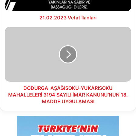
21.02.2023 Vefat İlanları
DODURGA-
AŞAĞISOKU-
YUKARISOKU
MAHALLELERİ
3194
SAYILI
İMAR
KANUNU’NUN
18.
MADDE
DODURGA-AŞAĞISOKU-YUKARISOKU
UYGULAMASI
MAHALLELERİ 3194 SAYILI İMAR KANUNU’NUN 18.
MADDE UYGULAMASI