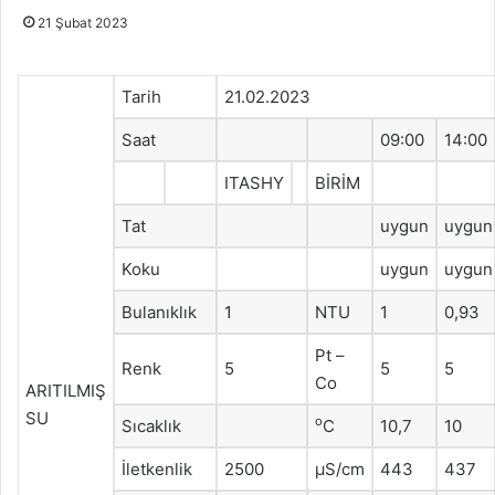
21 Şubat 2023
Tarih
21.02.2023
Saat
09:00
14:00
ITASHY
BİRİM
Tat
uygun
uygun
Koku
uygun
uygun
Bulanıklık
1
NTU
1
0,93
Pt –
Renk
5
5
5
Co
ARITILMIŞ
SU
o
Sıcaklık
C
10,7
10
İletkenlik
2500
μS/cm
443
437