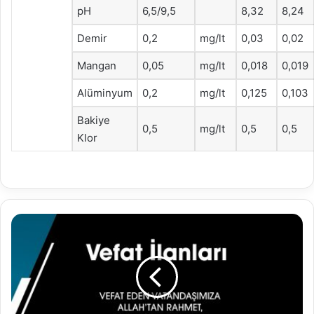
pH
6,5/9,5
8,32
8,24
Demir
0,2
mg/lt
0,03
0,02
Mangan
0,05
mg/lt
0,018
0,019
Alüminyum
0,2
mg/lt
0,125
0,103
Bakiye
0,5
mg/lt
0,5
0,5
Klor
21.02.2023
Vefat
İlanları