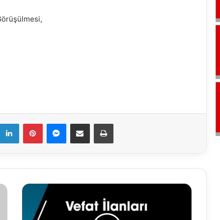
Görüşülmesi,
k
LinkedIn
Pinterest
Messenger
E-Mail ile paylaş
Yazdır
22.02.2022
Vefat
İlanları