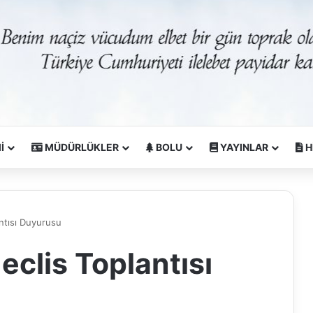
İ
MÜDÜRLÜKLER
BOLU
YAYINLAR
H
ntısı Duyurusu
clis Toplantısı