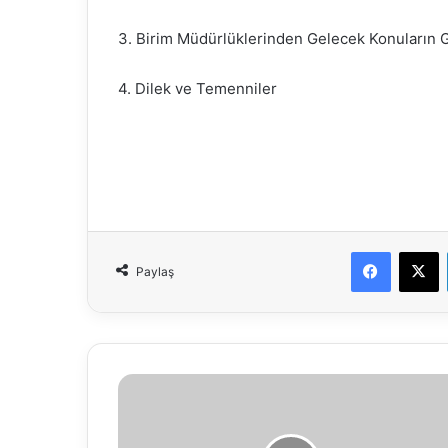
3. Birim Müdürlüklerinden Gelecek Konuların 
4. Dilek ve Temenniler
Faceboo
X
Paylaş
BOLU
BELEDİYESİ'NDEN
MARKET
DENETİMİ