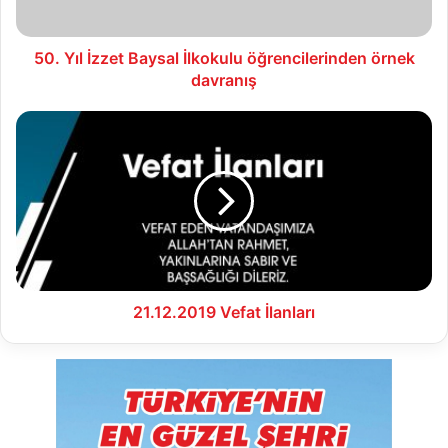
davranış
50. Yıl İzzet Baysal İlkokulu öğrencilerinden örnek
davranış
21.12.2019
Vefat
İlanları
21.12.2019 Vefat İlanları