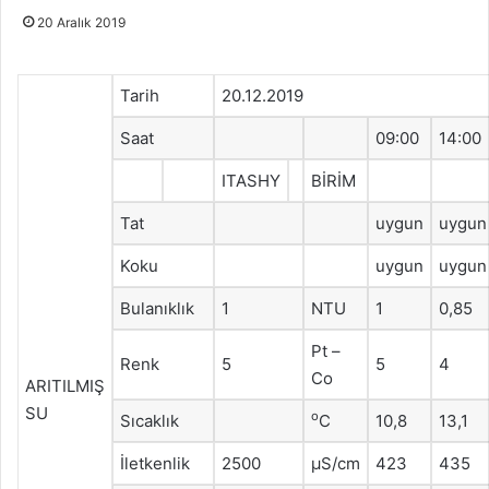
20 Aralık 2019
Tarih
20.12.2019
Saat
09:00
14:00
ITASHY
BİRİM
Tat
uygun
uygun
Koku
uygun
uygun
Bulanıklık
1
NTU
1
0,85
Pt –
Renk
5
5
4
Co
ARITILMIŞ
SU
o
Sıcaklık
C
10,8
13,1
İletkenlik
2500
μS/cm
423
435