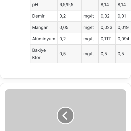
pH
6,5/9,5
8,14
8,14
Demir
0,2
mg/lt
0,02
0,01
Mangan
0,05
mg/lt
0,023
0,019
Alüminyum
0,2
mg/lt
0,117
0,094
Bakiye
0,5
mg/lt
0,5
0,5
Klor
50.
Yıl
İzzet
Baysal
İlkokulu
öğrencilerinden
örnek