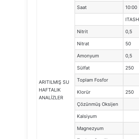
Saat
10:00
ITAS
Nitrit
0,5
Nitrat
50
Amonyum
0,5
Sülfat
250
Toplam Fosfor
ARITILMIŞ SU
HAFTALIK
Klorür
250
ANALİZLER
Çözünmüş Oksijen
Kalsiyum
Magnezyum