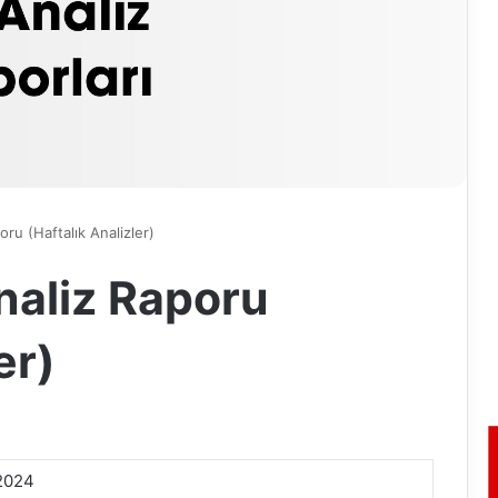
ru (Haftalık Analizler)
naliz Raporu
er)
.2024