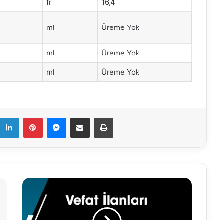
fr
16,4
ml
Üreme Yok
ml
Üreme Yok
ml
Üreme Yok
k
LinkedIn
Pinterest
Messenger
E-Mail ile paylaş
Yazdır
21.11.2024
Vefat
İlanları