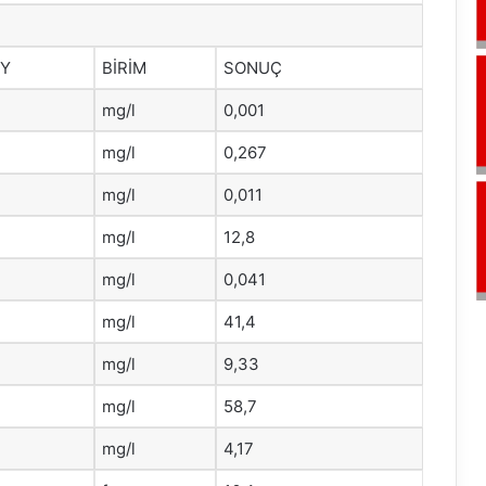
HY
BİRİM
SONUÇ
mg/l
0,001
mg/l
0,267
mg/l
0,011
mg/l
12,8
mg/l
0,041
mg/l
41,4
mg/l
9,33
mg/l
58,7
mg/l
4,17