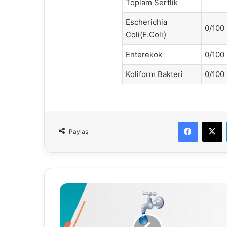
Toplam Sertlik
Escherichia
0/100
Coli(E.Coli)
Enterekok
0/100
Koliform Bakteri
0/100
Faceboo
X
Paylaş
20.11.2024
Su
Analiz
Raporu