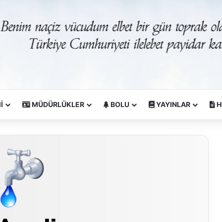
İ
MÜDÜRLÜKLER
BOLU
YAYINLAR
H