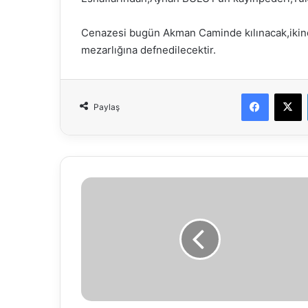
Cenazesi bugün Akman Caminde kılınacak,ikin
mezarlığına defnedilecektir.
Faceboo
X
Paylaş
Başkan
Özcan’dan
Kent
Konseyi’ne
ziyaret