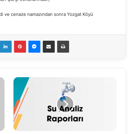
di ve cenaze namazından sonra Yozgat Köyü
k
LinkedIn
Pinterest
Messenger
E-Mail ile paylaş
Yazdır
20.11.2019
Su
Analiz
Raporu