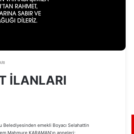
ARI
AT İLANLARI
lu Belediyesinden emekli Boyacı Selahattin
dem,Mahmure KARAMAN’ın anneleri;