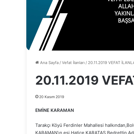
Ana Sayfa
/
Vefat İlanları
/
20.11.2019 VEFAT İLANL
20.11.2019 VEF
20 Kasım 2019
EMİNE KARAMAN
Tarakçı Köyü Ferdinler Mahallesi halkından,Bo
KARAMAN’ın eşi,Hatice KARATAŞ,Bedrettin,A