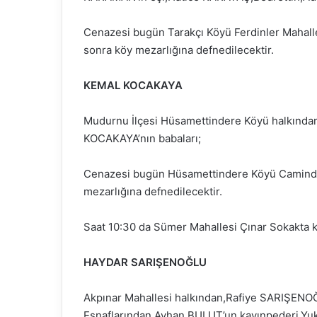
Cenazesi bugün Tarakçı Köyü Ferdinler Mahall
sonra köy mezarlığına defnedilecektir.
KEMAL KOCAKAYA
Mudurnu İlçesi Hüsamettindere Köyü halkından
KOCAKAYA’nın babaları;
Cenazesi bugün Hüsamettindere Köyü Caminde
mezarlığına defnedilecektir.
Saat 10:30 da Sümer Mahallesi Çınar Sokakta ki
HAYDAR SARIŞENOĞLU
Akpınar Mahallesi halkından,Rafiye SARIŞENOĞ
Esnaflarından,Ayhan BULUT’un kayınpederi,Yuka