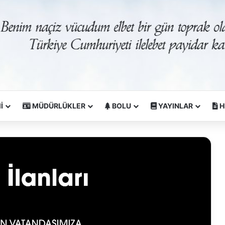
İ
MÜDÜRLÜKLER
BOLU
YAYINLAR
H