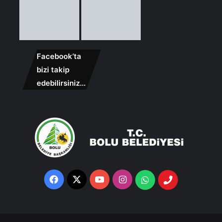
Facebook’ta
bizi takip
edebilirsiniz…
Facebook
X
YouTube
Instagram
Whatsapp
Telefon
Destek
Hattı