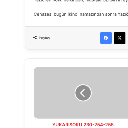
Cenazesi bugün ikindi namazından sonra Yazıö
Faceboo
X
Paylaş
YUKARISOKU
230-
254-
255
PARSELLER
3194
SAYILI
İMAR
KANUNUN
18.
YUKARISOKU 230-254-255