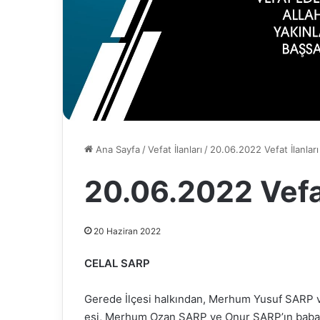
Ana Sayfa
/
Vefat İlanları
/
20.06.2022 Vefat İlanları
20.06.2022 Vefat
20 Haziran 2022
CELAL SARP
Gerede İlçesi halkından, Merhum Yusuf SARP 
eşi, Merhum Ozan SARP ve Onur SARP’ın babal