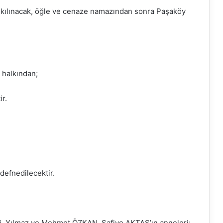
kılınacak, öğle ve cenaze namazından sonra Paşaköy
 halkından;
r.
efnedilecektir.
i, Yılmaz ve Mehmet ÖZKAN, Safiye AKTAŞ’ın anneleri;