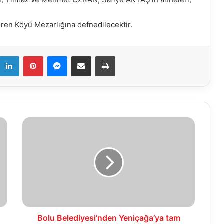
ren Köyü Mezarlığına defnedilecektir.
k
LinkedIn
Pinterest
Messenger
E-Mail ile paylaş
Yazdır
Bolu
Belediyesi’nden
Yeniçağa’ya
tam
destek
Bolu Belediyesi’nden Yeniçağa’ya tam