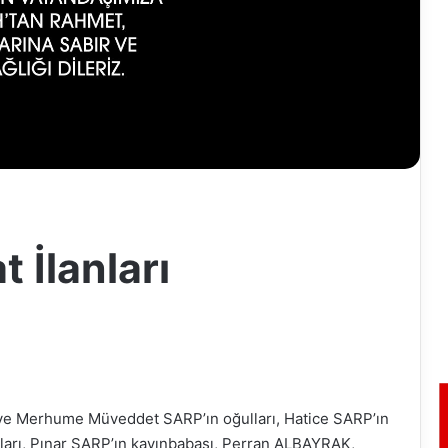
 İlanları
ve Merhume Müveddet SARP’ın oğulları, Hatice SARP’ın
arı, Pınar SARP’ın kayınbabası, Perran ALBAYRAK,