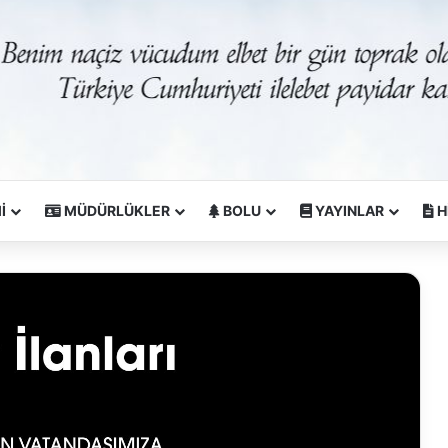
İ
MÜDÜRLÜKLER
BOLU
YAYINLAR
H