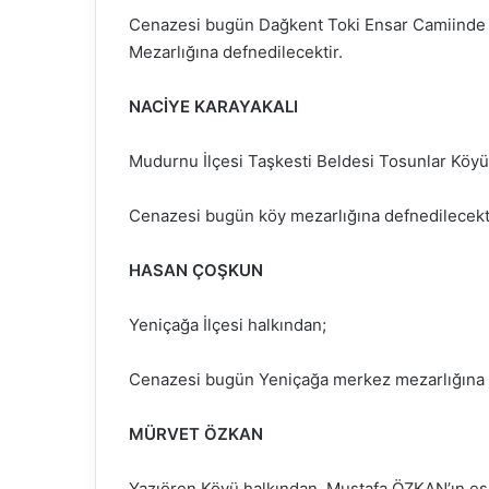
Cenazesi bugün Dağkent Toki Ensar Camiinde 
Mezarlığına defnedilecektir.
NACİYE KARAYAKALI
Mudurnu İlçesi Taşkesti Beldesi Tosunlar Köyü
Cenazesi bugün köy mezarlığına defnedilecekti
HASAN ÇOŞKUN
Yeniçağa İlçesi halkından;
Cenazesi bugün Yeniçağa merkez mezarlığına d
MÜRVET ÖZKAN
Yazıören Köyü halkından, Mustafa ÖZKAN’ın eş