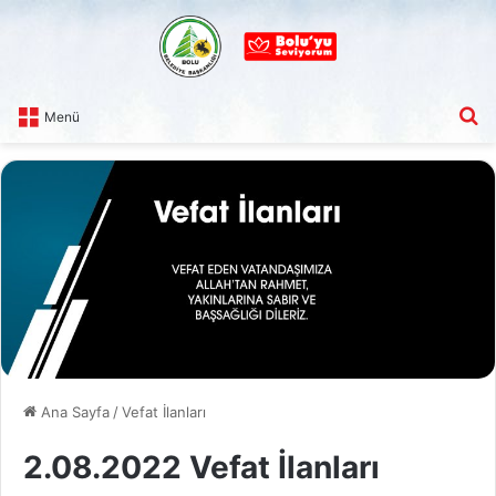
A
Menü
Ana Sayfa
/
Vefat İlanları
2.08.2022 Vefat İlanları