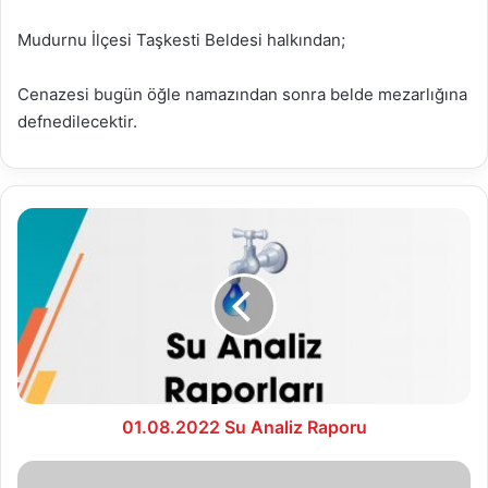
Mudurnu İlçesi Taşkesti Beldesi halkından;
Cenazesi bugün öğle namazından sonra belde mezarlığına
defnedilecektir.
01.08.2022
Su
Analiz
Raporu
01.08.2022 Su Analiz Raporu
Bolu