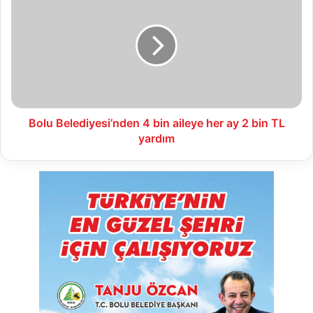
Belediyesi’nden
4
bin
aileye
her
ay
2
bin
TL
Bolu Belediyesi’nden 4 bin aileye her ay 2 bin TL
yardım
yardım