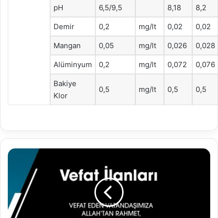
pH
6,5/9,5
8,18
8,2
Demir
0,2
mg/lt
0,02
0,02
Mangan
0,05
mg/lt
0,026
0,028
Alüminyum
0,2
mg/lt
0,072
0,076
Bakiye
0,5
mg/lt
0,5
0,5
Klor
19.01.2023
Vefat
İlanları