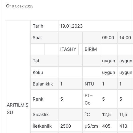
19 Ocak 2023
Tarih
19.01.2023
Saat
09:00
14:00
ITASHY
BİRİM
Tat
uygun
uygun
Koku
uygun
uygun
Bulanıklık
1
NTU
1
1
Pt –
Renk
5
5
5
Co
ARITILMIŞ
SU
o
Sıcaklık
C
12,5
11,5
İletkenlik
2500
μS/cm
405
413