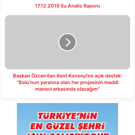
17.12.2019 Su Analiz Raporu
Başkan
Özcan’dan
Kent
Konseyi’ne
açık
destek:
“Bolu’nun
yararına
olan
her
Başkan Özcan’dan Kent Konseyi’ne açık destek:
projesinin
“Bolu’nun yararına olan her projesinin maddi
maddi
manevi arkasında olacağım”
manevi
arkasında
olacağım”