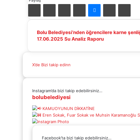
Paylaş
Facebook
X
LinkedIn
Pinterest
Messenger
E-
Yazd
Mail
ile
paylaş
Bolu
Bolu Belediyesi’nden öğrencilere karne şenli
Belediyesi’nden
17.06.2025
17.06.2025 Su Analiz Raporu
öğrencilere
Su
karne
Analiz
şenliği
Raporu
X’de Bizi takip edinn
Instagram’da bizi takip edebilirsiniz…
bolubelediyesi
Facebook’ta bizi takip edebilirsiniz…