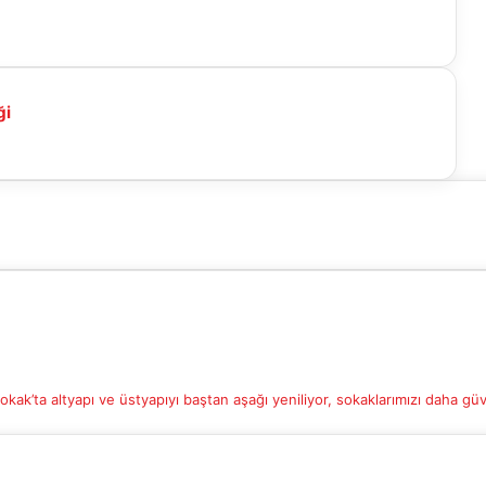
ır
ği