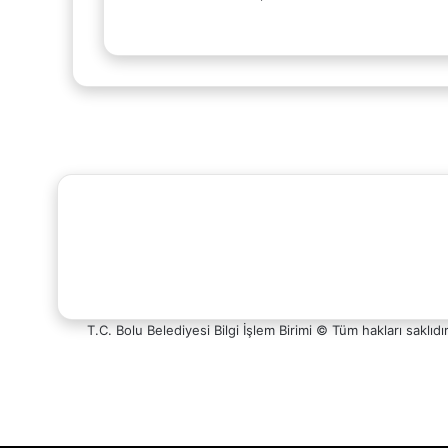
Facebook
X
YouTube
Instagram
Whatsapp
Telefon
Destek
T.C. Bolu Belediyesi Bilgi İşlem Birimi © Tüm hakları saklıdı
Hattı
Facebook
X
YouTube
Instagram
Başa
Whatsapp
Telefon