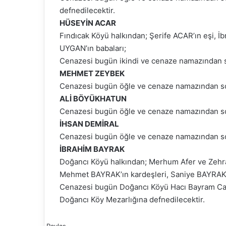
defnedilecektir.
HÜSEYİN ACAR
Fındıcak Köyü halkından; Şerife ACAR’ın eşi, 
UYGAN’ın babaları;
Cenazesi bugün ikindi ve cenaze namazından s
MEHMET ZEYBEK
Cenazesi bugün öğle ve cenaze namazından so
ALİ BÖYÜKHATUN
Cenazesi bugün öğle ve cenaze namazından so
İHSAN DEMİRAL
Cenazesi bugün öğle ve cenaze namazından so
İBRAHİM BAYRAK
Doğancı Köyü halkından; Merhum Afer ve Zeh
Mehmet BAYRAK’ın kardeşleri, Saniye BAYRAK’ın
Cenazesi bugün Doğancı Köyü Hacı Bayram Cam
Doğancı Köy Mezarlığına defnedilecektir.