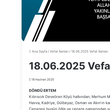
Ana Sayfa
/
Vefat İlanları
/
18.06.2025 Vefat İlanları
18.06.2025 Vefat
18 Haziran 2025
DÖNDÜ ERTEM
Kıbrıscık Deveören Köyü halkından; Merhum M
Havva, Kadriye, Gülbeyaz, Osman ve Akın’ın ka
Cenazesi bugün öğle ve cenaze namazından so