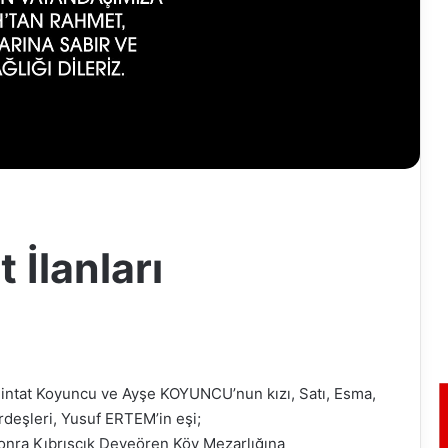
 İlanları
intat Koyuncu ve Ayşe KOYUNCU’nun kızı, Satı, Esma,
rdeşleri, Yusuf ERTEM’in eşi;
nra Kıbrıscık Deveören Köy Mezarlığına