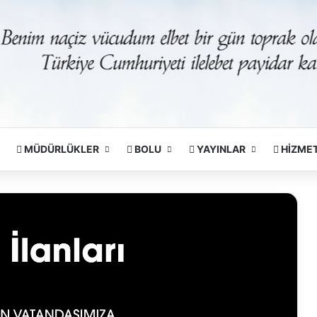
MÜDÜRLÜKLER
BOLU
YAYINLAR
HİZME