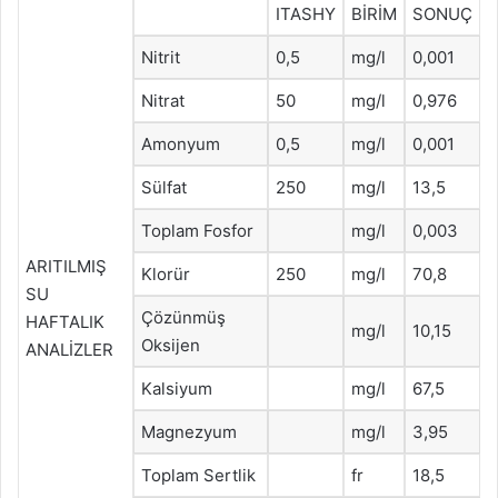
ITASHY
BİRİM
SONUÇ
Nitrit
0,5
mg/l
0,001
Nitrat
50
mg/l
0,976
Amonyum
0,5
mg/l
0,001
Sülfat
250
mg/l
13,5
Toplam Fosfor
mg/l
0,003
ARITILMIŞ
Klorür
250
mg/l
70,8
SU
Çözünmüş
HAFTALIK
mg/l
10,15
Oksijen
ANALİZLER
Kalsiyum
mg/l
67,5
Magnezyum
mg/l
3,95
Toplam Sertlik
fr
18,5