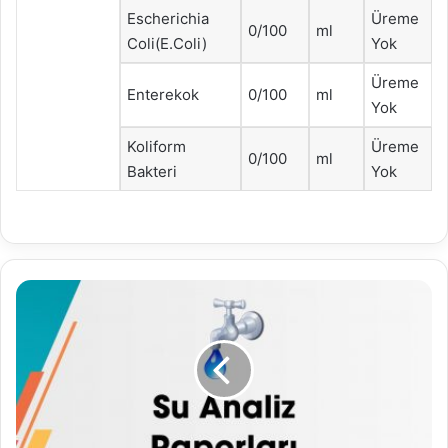
Escherichia
Üreme
0/100
ml
Coli(E.Coli)
Yok
Üreme
Enterekok
0/100
ml
Yok
Koliform
Üreme
0/100
ml
Bakteri
Yok
18.02.2026
Su
Analiz
Raporu