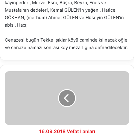
kayınpederi, Merve, Esra, Büşra, Beyza, Enes ve
Mustafa’nın dedeleri, Kemal GÜLEN’in yeğeni, Hatice
GÖKHAN, (merhum) Ahmet GÜLEN ve Hüseyin GÜLEN’in
abisi, Hacı;
Cenazesi bugün Tekke Işıklar köyü caminde kılınacak öğle
ve cenaze namazı sonrası köy mezarlığına defnedilecektir.
16.09.2018
Vefat
İlanları
16.09.2018 Vefat İlanları